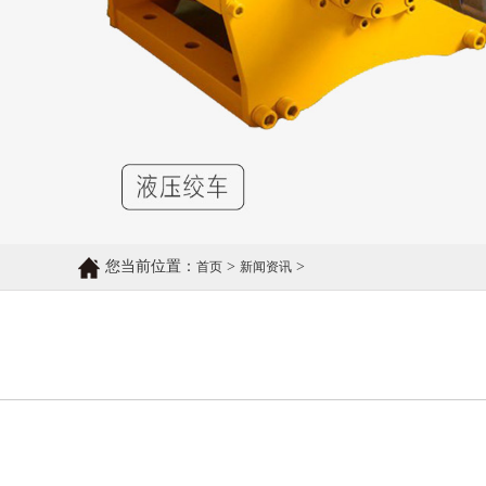
您当前位置：
>
>
首页
新闻资讯