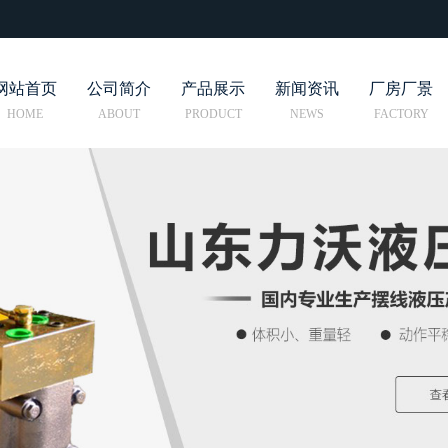
网站首页
公司简介
产品展示
新闻资讯
厂房厂景