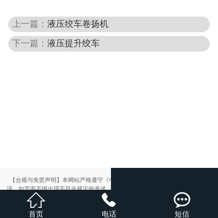
上一篇：
液压绞车卷扬机
下一篇：
液压提升绞车
【合规与免责声明】本网站严格遵守《中华人民共和国广告法》，尽力规范用
语。如页面不慎出现不符合规定的表述，敬请联系我们，将立即更正；相关内容



仅供参考，不构成交易依据。
本站部分素材来自网络，如有侵权，请联系删除。
首页
电话
短信