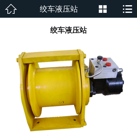



绞车液压站
网站首页

公司简介
绞车液压站
产品展示
新闻资讯
厂房厂景
荣誉资质
行业新闻
在线留言
联系我们