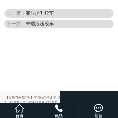
上一篇：
液压提升绞车
下一篇：
末端液压绞车
【合规与免责声明】本网站严格遵守《中华人民共和国广告法》，尽力规范用
语。如页面不慎出现不符合规定的表述，敬请联系我们，将立即更正；相关内容



仅供参考，不构成交易依据。
本站部分素材来自网络，如有侵权，请联系删除。
首页
电话
短信