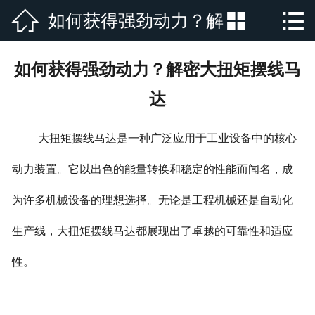



如何获得强劲动力？解
网站首页

公司简介
密大扭矩摆线马达
如何获得强劲动力？解密大扭矩摆线马
产品展示
达
新闻资讯
大扭矩摆线马达是一种广泛应用于工业设备中的核心
厂房厂景
动力装置。它以出色的能量转换和稳定的性能而闻名，成
荣誉资质
为许多机械设备的理想选择。无论是工程机械还是自动化
生产线，大扭矩摆线马达都展现出了卓越的可靠性和适应
行业新闻
性。
在线留言
联系我们