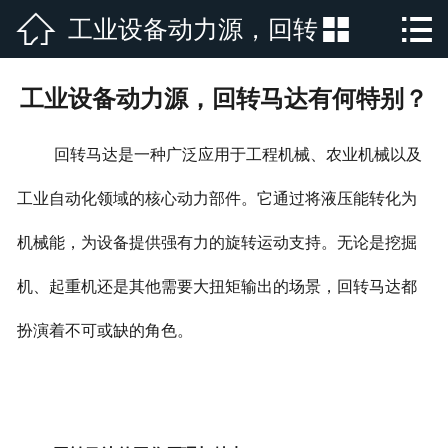



工业设备动力源，回转
网站首页

公司简介
马达有何特别？
工业设备动力源，回转马达有何特别？
产品展示
回转马达是一种广泛应用于工程机械、农业机械以及
新闻资讯
工业自动化领域的核心动力部件。它通过将液压能转化为
厂房厂景
机械能，为设备提供强有力的旋转运动支持。无论是挖掘
荣誉资质
机、起重机还是其他需要大扭矩输出的场景，回转马达都
行业新闻
扮演着不可或缺的角色。
在线留言
联系我们