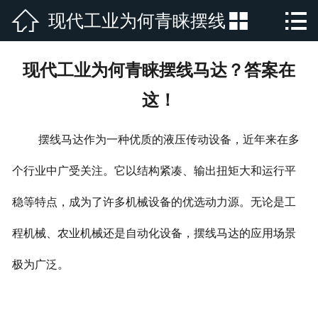



现代工业为何青睐摆线
网站首页

公司简介
马达？答案在这！
现代工业为何青睐摆线马达？答案在
产品展示
这！
新闻资讯
摆线马达作为一种优质的液压传动设备，近年来在多
厂房厂景
个行业中广受关注。它以结构紧凑、输出扭矩大和运行平
荣誉资质
稳等特点，成为了许多机械设备的优选动力源。无论是工
程机械、农业机械还是自动化设备，摆线马达的应用场景
行业新闻
极为广泛。
在线留言
联系我们