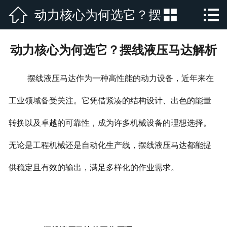



动力核心为何选它？摆
网站首页

公司简介
线液压马达解析
动力核心为何选它？摆线液压马达解析
产品展示
摆线液压马达作为一种高性能的动力设备，近年来在
新闻资讯
工业领域备受关注。它凭借紧凑的结构设计、出色的能量
厂房厂景
转换以及卓越的可靠性，成为许多机械设备的理想选择。
荣誉资质
无论是工程机械还是自动化生产线，摆线液压马达都能提
行业新闻
供稳定且有效的输出，满足多样化的作业需求。
在线留言
联系我们