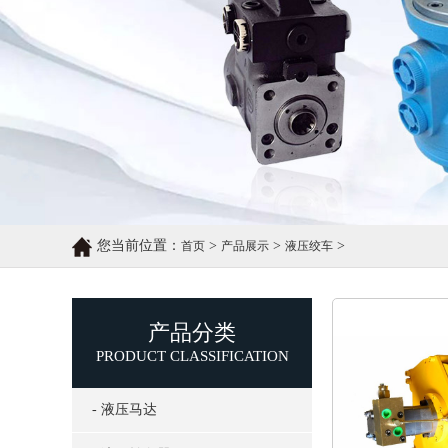
您当前位置：
>
>
>
首页
产品展示
液压绞车
产品分类
PRODUCT CLASSIFICATION
- 液压马达