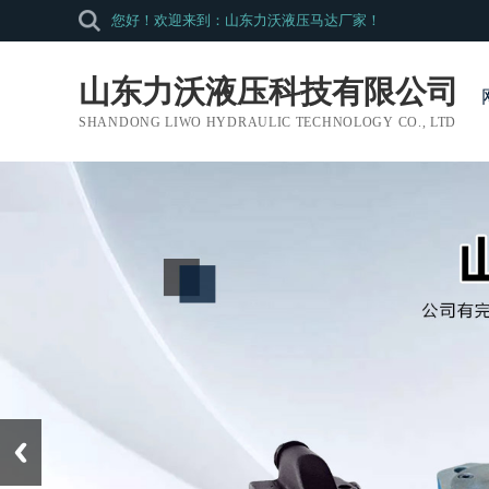
您好！欢迎来到：山东力沃液压马达厂家！
山东力沃液压科技有限公司
SHANDONG LIWO HYDRAULIC TECHNOLOGY CO., LTD
Prev