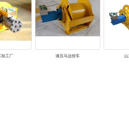
车加工厂
液压马达绞车
山
<
1
2
3