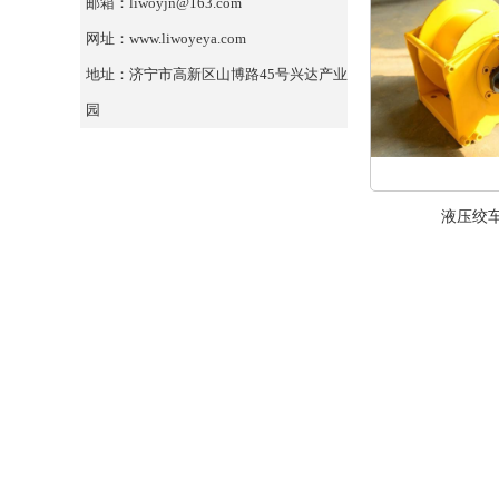
邮箱：liwoyjn@163.com
网址：www.liwoyeya.com
地址：济宁市高新区山博路45号兴达产业
园
液压绞