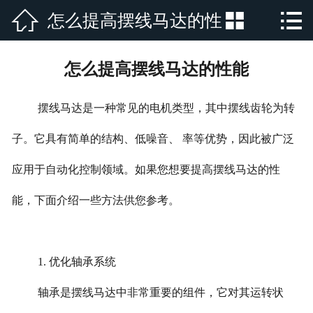



怎么提高摆线马达的性
网站首页

公司简介
能
怎么提高摆线马达的性能
产品展示
摆线马达是一种常见的电机类型，其中摆线齿轮为转
新闻资讯
子。它具有简单的结构、低噪音、 率等优势，因此被广泛
厂房厂景
应用于自动化控制领域。如果您想要提高摆线马达的性
荣誉资质
能，下面介绍一些方法供您参考。
行业新闻
1. 优化轴承系统
在线留言
轴承是摆线马达中非常重要的组件，它对其运转状
联系我们