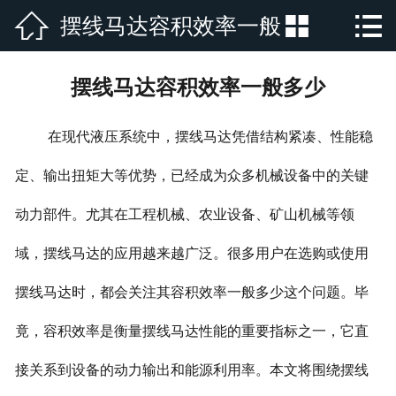



摆线马达容积效率一般
网站首页

公司简介
多少
摆线马达容积效率一般多少
产品展示
在现代液压系统中，摆线马达凭借结构紧凑、性能稳
新闻资讯
定、输出扭矩大等优势，已经成为众多机械设备中的关键
厂房厂景
动力部件。尤其在工程机械、农业设备、矿山机械等领
荣誉资质
域，摆线马达的应用越来越广泛。很多用户在选购或使用
行业新闻
摆线马达时，都会关注其容积效率一般多少这个问题。毕
竟，容积效率是衡量摆线马达性能的重要指标之一，它直
在线留言
接关系到设备的动力输出和能源利用率。本文将围绕摆线
联系我们